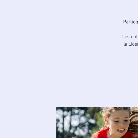
Partic
Les ent
la Lic