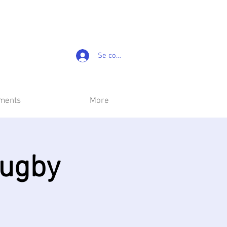
Se connecter
ements
More
Rugby